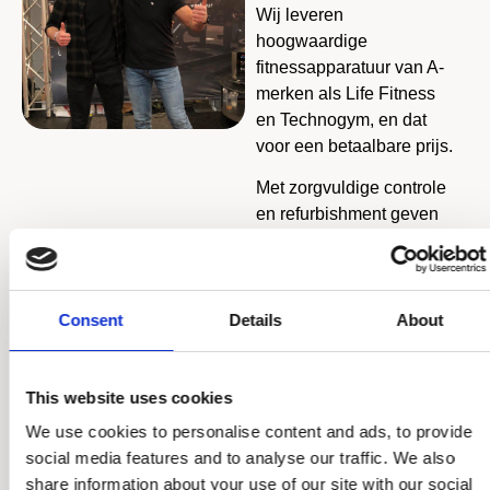
Wij leveren
hoogwaardige
fitnessapparatuur van A-
merken als Life Fitness
en Technogym, en dat
voor een betaalbare prijs.
Met zorgvuldige controle
en refurbishment geven
wij fitnessapparatuur een
tweede leven, zodat jij
kunt rekenen op
topkwaliteit én bijdraagt
Consent
Details
About
aan een duurzamere
planeet.
This website uses cookies
Ontdek ons assortiment
We use cookies to personalise content and ads, to provide
social media features and to analyse our traffic. We also
share information about your use of our site with our social