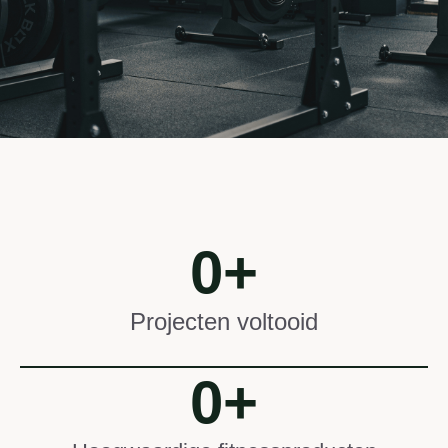
0
+
Projecten voltooid
0
+