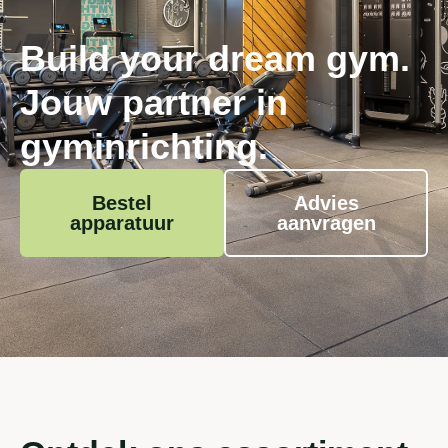
Build your
dream
gym.
Jouw partner in
gyminrichting.
Bestel
Advies
apparatuur
aanvragen