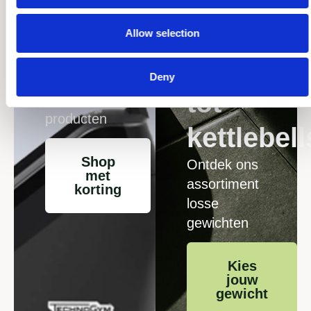
Sale
Van
Allow selection
Profiteer van
dumbbell
Deny
kortingen op
tot
geselecteerde
producten
kettlebell
Shop
Ontdek ons
met
assortiment
korting
losse
gewichten
Kies
jouw
gewicht