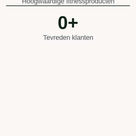
Hoogwaardige fitnessproducten
0
+
Tevreden klanten