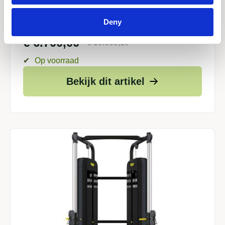
Technogym Kinesis One
Deny
€
6.700,00
€
10.660,10
✔
Op voorraad
Bekijk dit artikel