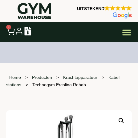
UITSTEKEND
0
Snelle Aanv
Home
>
Producten
>
Krachtapparatuur
>
Kabel
stations
>
Technogym Ercolina Rehab