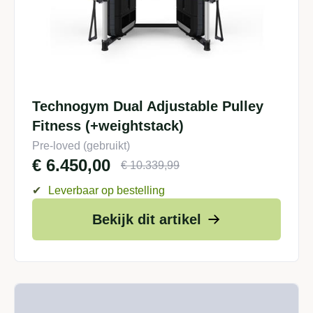
Technogym Dual Adjustable Pulley
Fitness (+weightstack)
Pre-loved (gebruikt)
€
6.450,00
€
10.339,99
✔
Leverbaar op bestelling
Bekijk dit artikel