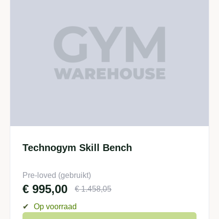
Technogym Skill Bench
Pre-loved (gebruikt)
€
995,00
€
1.458,05
✔
Op voorraad