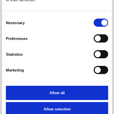
Gerelateerde
Consent
poducten
Necessary
Selection
Preferences
Statistics
Marketing
Allow all
Allow selection