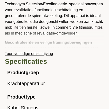
Technogym Selection/Ercolina-serie, speciaal ontworpen
voor revalidatie-, functionele krachttraining en
gecontroleerde spierontwikkeling. Dit apparaat is ideaal
voor gebruikers die doelgericht willen werken aan kracht,
mobiliteit en herstel, zowel in commerci?le fitnessruimtes
als in medische of revalidatie-omgevingen.
Gecontroleerde en veilige trainingsbewegingen
De Ercolina Rehab maakt gebruik van een verstelbaar
Toon volledige omschrijving
kabel- en gewichtstack-systeem waarmee je een breed
Specificaties
scala aan oefeningen kunt uitvoeren ? van lage-impact
revalidatie-bewegingen tot functionele krachttraining voor
hele lichaam. Door de kabels in verschillende hoogtes en
Productgroep
hoeken in te stellen, kun je gecontroleerde bewegingen
Krachtapparatuur
maken die gewichtsbelasting, co?rdinatie en flexibiliteit
verbeteren ? wat essentieel is bij herstel of
blessurepreventie.
Producttype
Multifunctioneel voor volledige lichaamstraining
Kabel Stations