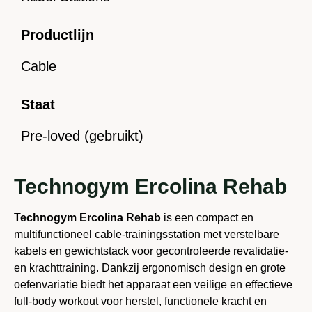
Deze rehab-variant van het Ercolina-station ondersteunt
oefeningen voor zowel het boven- als onderlichaam.
Productlijn
Denk aan oefeningen zoals lat pulldowns, rows, triceps
extensions, core-stabilisatie en
Cable
schouder-/armbewegingen. Met accessoires zoals
verschillende grips en verstelbare kabeluiteinden kun je
Staat
je training personaliseren voor jouw revalidatie- of
krachtdoelen.
Pre-loved (gebruikt)
Compact, ergonomisch en robuust gebouwd
De Ercolina Rehab heeft een compact design met een
Technogym Ercolina Rehab
stabiel frame en soepele kabelsystemen die zorgen voor
een vloeiende bewegingsbaan. Dit maakt hem geschikt
voor kleine trainingsruimtes, revalidatie-klinieken ?n
Technogym Ercolina Rehab
is een compact en
gyms waar ruimte effici?nt benut moet worden. Door de
multifunctioneel cable-trainingsstation met verstelbare
ergonomische handgrepen en laagdrempelige
kabels en gewichtstack voor gecontroleerde revalidatie-
instelmogelijkheden is de machine prettig in gebruik voor
en krachttraining. Dankzij ergonomisch design en grote
zowel beginners als ervaren sporters.
oefenvariatie biedt het apparaat een veilige en effectieve
full-body workout voor herstel, functionele kracht en
Kenmerken